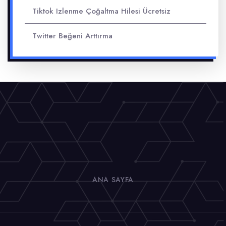
Tiktok Izlenme Çoğaltma Hilesi Ücretsiz
Twitter Beğeni Arttırma
ANA SAYFA