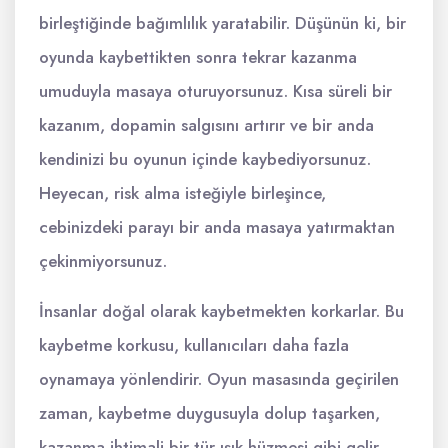
birleştiğinde bağımlılık yaratabilir. Düşünün ki, bir
oyunda kaybettikten sonra tekrar kazanma
umuduyla masaya oturuyorsunuz. Kısa süreli bir
kazanım, dopamin salgısını artırır ve bir anda
kendinizi bu oyunun içinde kaybediyorsunuz.
Heyecan, risk alma isteğiyle birleşince,
cebinizdeki parayı bir anda masaya yatırmaktan
çekinmiyorsunuz.
İnsanlar doğal olarak kaybetmekten korkarlar. Bu
kaybetme korkusu, kullanıcıları daha fazla
oynamaya yönlendirir. Oyun masasında geçirilen
zaman, kaybetme duygusuyla dolup taşarken,
kazanma ihtimali bir tür ışık hüzmesi gibi gelir.