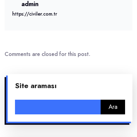
admin
https://civiler.com.tr
Comments are closed for this post.
Site araması
Arama: