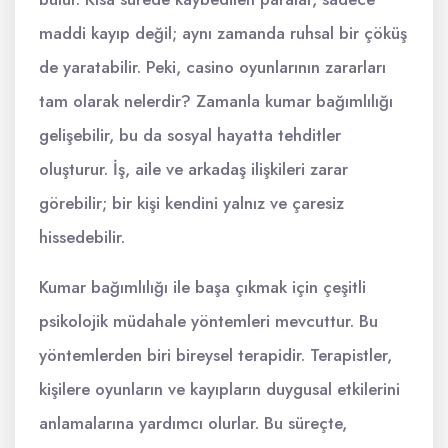
maddi kayıp değil; aynı zamanda ruhsal bir çöküş
de yaratabilir. Peki, casino oyunlarının zararları
tam olarak nelerdir? Zamanla kumar bağımlılığı
gelişebilir, bu da sosyal hayatta tehditler
oluşturur. İş, aile ve arkadaş ilişkileri zarar
görebilir; bir kişi kendini yalnız ve çaresiz
hissedebilir.
Kumar bağımlılığı ile başa çıkmak için çeşitli
psikolojik müdahale yöntemleri mevcuttur. Bu
yöntemlerden biri bireysel terapidir. Terapistler,
kişilere oyunların ve kayıpların duygusal etkilerini
anlamalarına yardımcı olurlar. Bu süreçte,