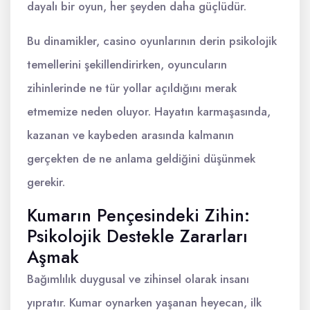
dayalı bir oyun, her şeyden daha güçlüdür.
Bu dinamikler, casino oyunlarının derin psikolojik
temellerini şekillendirirken, oyuncuların
zihinlerinde ne tür yollar açıldığını merak
etmemize neden oluyor. Hayatın karmaşasında,
kazanan ve kaybeden arasında kalmanın
gerçekten de ne anlama geldiğini düşünmek
gerekir.
Kumarın Pençesindeki Zihin:
Psikolojik Destekle Zararları
Aşmak
Bağımlılık duygusal ve zihinsel olarak insanı
yıpratır. Kumar oynarken yaşanan heyecan, ilk