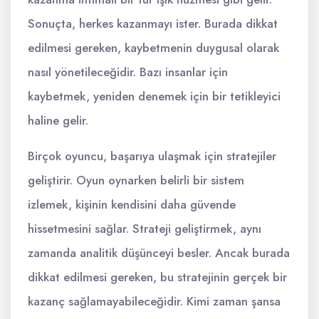
Sonuçta, herkes kazanmayı ister. Burada dikkat
edilmesi gereken, kaybetmenin duygusal olarak
nasıl yönetileceğidir. Bazı insanlar için
kaybetmek, yeniden denemek için bir tetikleyici
haline gelir.
Birçok oyuncu, başarıya ulaşmak için stratejiler
geliştirir. Oyun oynarken belirli bir sistem
izlemek, kişinin kendisini daha güvende
hissetmesini sağlar. Strateji geliştirmek, aynı
zamanda analitik düşünceyi besler. Ancak burada
dikkat edilmesi gereken, bu stratejinin gerçek bir
kazanç sağlamayabileceğidir. Kimi zaman şansa