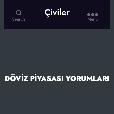
Çiviler
Search
Menu
DÖVIZ PIYASASI YORUMLARI