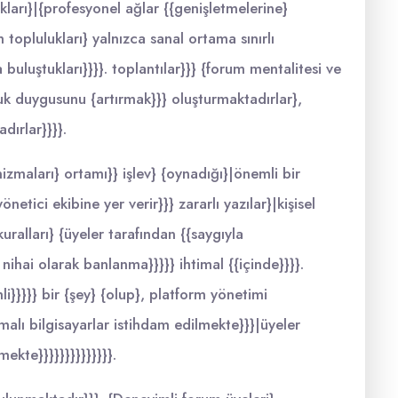
ıkları}|{profesyonel ağlar {{genişletmelerine}
 toplulukları} yalnızca sanal ortama sınırlı
buluştukları}}}}. toplantılar}}} {forum mentalitesi ve
luk duygusunu {artırmak}}} oluşturmaktadırlar},
dırlar}}}}.
zmaları} ortamı}} işlev} {oynadığı}|önemli bir
önetici ekibine yer verir}}} zararlı yazılar}|kişisel
kuralları} {üyeler tarafından {{saygıyla
nihai olarak banlanma}}}}} ihtimal {{içinde}}}}.
i}}}}} bir {şey} {olup}, platform yönetimi
alı bilgisayarlar istihdam edilmekte}}}|üyeler
kte}}}}}}}}}}}}}}.