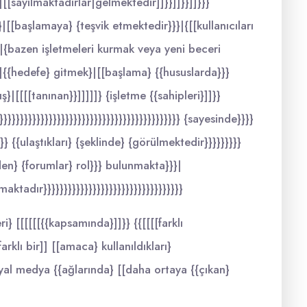
|[[sayılmaktadırlar|gelmektedir]]}}]]}}]]}}}
nç}|[[başlamaya} {teşvik etmektedir}}}|{[[kullanıcıları
}}|{bazen işletmeleri kurmak veya yeni beceri
}|{{hedefe} gitmek}|[[başlama} {{hususlarda}}}
}|[[[[tanınan}}]]]]]} {işletme {{sahipleri}]]}}
}}}}}}}}}}}}}}}}}}}}}}}}}}}}}}}}}}}}}}}}} {sayesinde}}}}
}} {{ulaştıkları} {şeklinde} {görülmektedir}}}}}}}}}
önden} {forumlar} rol}}} bulunmakta}}}|
ktadır}}}}}}}}}}}}}}}}}}}}}}}}}}}}}}}}}}
i} [[[[[[{{kapsamında}]]}} {{[[[[farklı
farklı bir]] [[amaca} kullanıldıkları}
osyal medya {{ağlarında} [[daha ortaya {{çıkan}