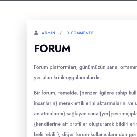
0 COMMENTS
ADMIN
FORUM
Forum platformları, günümüzün sanal ortamında
yer alan kritik uygulamalardır.
Bir forum, temelde, {benzer ilgilere sahip kull
insanların} merak ettiklerini aktarmalarını ve
anlatmalarını} sağlayan sanal{yer|çevrimiçipla
{kendilerine ait profiller oluşturarak bildiriler
belirtebilir}, diğer forum kullanıcılarından ger