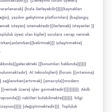
bulunmaktadır}}}. {Deneyimli forum üyeleri}
ararlanarak} {hızla ilerleyebilir}}}}|kaynakları
neğin}, yazılım geliştirme platformları} {başlangıç
lemek isteyen} istemektedir|{ilerlemek} isteyenler }}
}. Topluluk üyesi olan kişiler} sorulara cevap vermek
rken|anlatırken|{belirtmek}]] iyileştirmekte}
.
kkında|{gelecekteki {{konumları hakkında}}}}}}
ulunmaktadır}. AI teknolojileri} {forum {{ortamına}
ler} sağlanırken|artırmak} {amacıyla}|modern
[[vermek üzere} işlev görmektedir}]]}}}}}}}. Akıllı
apısında}}} vakitleri bulabilmekte}}}}}}}. bilgi
izaynını}}}}} {değiştirmektedir}}}. Topluluk