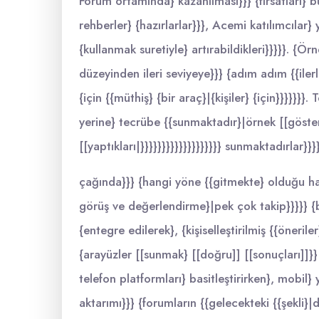
Forum ortamında} kazanılması}}} {fırsatları} 
rehberler} {hazırlarlar}}}, Acemi katılımcılar} y
{kullanmak suretiyle} artırabildikleri}}}}}. {Ör
düzeyinden ileri seviyeye}}} {adım adım {{iler
{için {{müthiş} {bir araç}|{kişiler} {için}}}}}}
yerine} tecrübe {{sunmaktadır}|örnek [[gösteri
[[yaptıkları|}}}}}}}}}}}}}}}}}}} sunmaktadırlar}}}}
çağında}}} {hangi yöne {{gitmekte} olduğu ha
görüş ve değerlendirme}|pek çok takip}}}}} {b
{entegre edilerek}, {kişiselleştirilmiş {{öneri
{arayüzler [[sunmak} [[doğru]] [[sonuçları]]}} 
telefon platformları} basitleştirirken}, mobil} y
aktarımı}}} {forumların {{gelecekteki {{şekli}|d