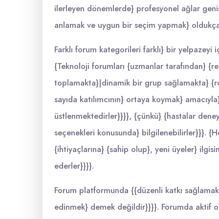
ilerleyen dönemlerde} profesyonel ağlar geniş
anlamak ve uygun bir seçim yapmak} oldukça
Farklı forum kategorileri farklı} bir yelpazey
{Teknoloji forumları {uzmanlar tarafından} {rehb
toplamakta}|dinamik bir grup sağlamakta} {ro
sayıda katılımcının} ortaya koymak} amacıyla} 
üstlenmektedirler}}}}, {çünkü} {hastalar deney
seçenekleri konusunda} bilgilenebilirler}}}. {
{ihtiyaçlarına} {sahip olup}, yeni üyeler} ilgis
ederler}}}}.
Forum platformunda {{düzenli katkı sağlamak}}
edinmek} demek değildir}}}}. Forumda aktif olan