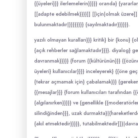
{{üyeleri}}} ilerlemelerin}}}}} oranda} {yarar
[[adapte edebilmek}}}}]] [[için|olmak üzere]]
bulunmaktadır|}}}}}}}} {sayılmaktadır}}}}}}.
yazılı olmayan kuralları}}} kritik} bir {konu} 
{açık rehberler sağlamaktadır}}}}. diyalog} g
davranmak}}}}} {forum {{kültürünün}}} {{özünd
üyeleri} kullanıcılar}}}} inceleyerek} {{öne g
{tekrar açmamak için} çabalamak}}} {gereken}
{{mesajlar}}} {forum kullanıcıları tarafından {
{algılanırken}}}}} ve {genellikle {{moderatörle
silindiğinden}}}, uzak durmakta}|{hareketle
{akıl etmektedir}}}}}, tutabilmektedir]]}|davra