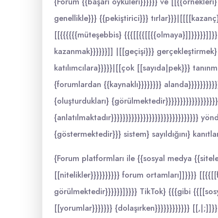
{Forum {{başarı öyküleri}}}}}} ve [[{{örnekleri}
genellikle}}} {{pekiştirici}}} tırlar}}}|[[[[kaza
[[{{{{{{müteşebbis} {{{[[{{[[{{olmaya}]]}}}}}]]
kazanmak}}}}}}]] |[[geçişi}}} gerçekleştirmek
katılımcılara}}}}}|[[çok [[sayıda|pek}}} tanınmış
{forumlardan {{kaynaklı}}}}}}}} alanda}}}}}}}}}}}}}
{oluşturdukları} {görülmektedir}}}}}}}}}}}}}}}}}}
{anlatılmaktadır}}}}}}}}}}}}}}}}}}}}}}}}}}}}}} y
{göstermektedir}}} sistem} sayıldığını} kanıtlama
{Forum platformları ile {{sosyal medya {{siteler
[[nitelikler}}}}}}}}}} forum ortamları]]}}}} [[{{[[
görülmektedir}}}}}}]}}}} TikTok} {{{gibi {{[[s
[[yorumlar}}}}}}} {dolaşırken}}}}}}}}}}}} [[,|;]]}}