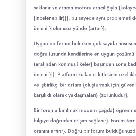
saklanır ve arama motoru aracılığıyla {kolayca
{incelenebilir}}}, bu sayede aynı problematik
önlenir}|olumsuz yönde {artar}}.
Uygun bir forum bulurken çok sayıda hususun {d
doğrultusunda kendilerine en uygun çözümü b
tarafından konmuş ilkeler} başından sona kadar
önlenir}|}. Platform kullanıcı kitlesinin özell
ve işbirlikçi bir ortam {oluşturmak için|güvenil
karşılıklı olarak yaklaşmaları} {zorunludur}.
Bir foruma katılmak modern çağda} öğrenmek ad
bilgiye doğrudan erişim sağlanır}. Forum ter
oranını artırır}. Doğru bir forum bulduğunuzd