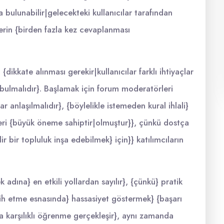
 bulunabilir|gelecekteki kullanıcılar tarafından
lerin {birden fazla kez cevaplanması
ikkate alınması gerekir|kullanıcılar farklı ihtiyaçlar
ulmalıdır}. Başlamak için forum moderatörleri
 anlaşılmalıdır}, {böylelikle istemeden kural ihlali}
ikleri {büyük öneme sahiptir|olmuştur}}, çünkü dostça
ir bir topluluk inşa edebilmek} için}} katılımcıların
ına} en etkili yollardan sayılır}, {çünkü} pratik
cih etme esnasında} hassasiyet göstermek} {başarı
a karşılıklı öğrenme gerçekleşir}, aynı zamanda