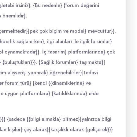
letebilirsiniz}. {Bu nedenle} {forum değerini
 önemlidir}.
i içermektedir}|pek çok biçim ve model} mevcuttur}}.
erlik sağlanırken}, ilgi alanları ile ilgili forumlar}
l oynamaktadır}}. İç tasarım} platformlarında} çok
{buluştukları}}}. {Sağlık forumları} taşımakta}|
im alışverişi yaparak} öğrenebilirler}|tedavi
Her forum türü} {kendi {{dinamiklerine} ve
ine uygun platformlara} {katıldıklarında} elde
} {sadece {{bilgi almakla} bitmez}|yalnızca bilgi
 kişiler} şey alarak}|karşılıklı olarak {gelişerek}}}