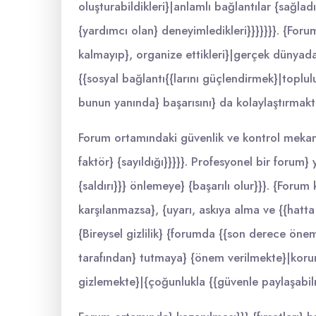
oluşturabildikleri}|anlamlı bağlantılar {sağlad
{yardımcı olan} deneyimledikleri}}}}}}}. {Forum
kalmayıp}, organize ettikleri}|gerçek dünyada 
{{sosyal bağlantı{{larını güçlendirmek}|toplu
bunun yanında} başarısını} da kolaylaştırmakta
Forum ortamındaki güvenlik ve kontrol mekani
faktör} {sayıldığı}}}}}. Profesyonel bir forum} y
{saldırı}}} önlemeye} {başarılı olur}}}. {Forum 
karşılanmazsa}, {uyarı, askıya alma ve {{hatta 
{Bireysel gizlilik} {forumda {{son derece öneml
tarafından} tutmaya} {önem verilmekte}|korum
gizlemekte}|{çoğunlukla {{güvenle paylaşabilme