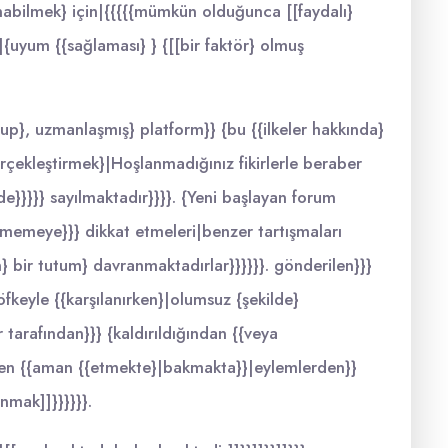
lanabilmek} için|{{{{{mümkün olduğunca [[faydalı}
|{uyum {{sağlaması} } {[[bir faktör} olmuş
{olup}, uzmanlaşmış} platform}} {bu {{ilkeler hakkında}
erçekleştirmek}|Hoşlanmadığınız fikirlerle beraber
e}}}}} sayılmaktadır}}}}. {Yeni başlayan forum
eçmemeye}}} dikkat etmeleri|benzer tartışmaları
 bir tutum} davranmaktadırlar}}}}}}. gönderilen}}}
{öfkeyle {{karşılanırken}|olumsuz {şekilde}
r tarafından}}} {kaldırıldığından {{veya
rden {{aman {{etmekte}|bakmakta}}|eylemlerden}}
nmak]]}}}}}}.