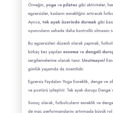
Örneğin,
yoga
ve
pilates
gibi aktiviteler, he
egzersizler, kasların esnekliğini artırarak fut
Ayrıca,
tek ayak üzerinde durmak
gibi basi
oyuncuların sahada daha kontrollü olmasını s
Bu egzersizleri düzenli olarak yapmak, futbolc
birkaç kez yapılan
esneme
ve
dengeli duru
sergilemelerine olanak tanır.
Unutmayın!
Esne
günlük yaşamda da önemlidir.
Egzersiz Faydaları Yoga Esneklik, denge ve zi
ve postürü iyileştirir. Tek ayak duruşu Denge ve 
Sonuç olarak, futbolcuların esneklik ve den
de maç performanslarını artırmada büyük rol o