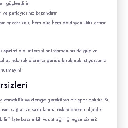
ı güçlendirir.
r ve patlayıcı hız kazandırır.
 egzersizdir, hem güç hem de dayanıklılık artırır.
lı sprint
gibi interval antrenmanları da güç ve
 sahasında rakiplerinizi geride bırakmak istiyorsanız,
 unutmayın!
sizleri
da
esneklik
ve
denge
gerektiren bir spor dalıdır. Bu
masını sağlar ve sakatlanma riskini önemli ölçüde
bilir? İşte bazı etkili vücut ağırlığı egzersizleri: