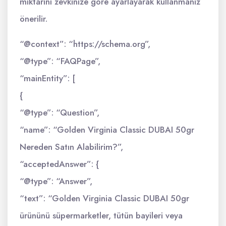
miktarını zevkinize göre ayarlayarak kullanmanız
önerilir.
“@context”: “https://schema.org”,
“@type”: “FAQPage”,
“mainEntity”: [
{
“@type”: “Question”,
“name”: “Golden Virginia Classic DUBAI 50gr
Nereden Satın Alabilirim?”,
“acceptedAnswer”: {
“@type”: “Answer”,
“text”: “Golden Virginia Classic DUBAI 50gr
ürününü süpermarketler, tütün bayileri veya