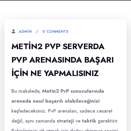
0 COMMENTS
ADMIN
METIN2 PVP SERVERDA
PVP ARENASINDA BAŞARI
İÇIN NE YAPMALISINIZ
Bu makalede,
Metin2 PvP sunucularında
arenada nasıl başarılı olabileceğinizi
keşfedeceksiniz. PvP arenaları, sadece cesaret
değil, aynı zamanda
strateji
ve
taktik
gerektirir.
Rakiplerinizi alt etmek için doğru ekipman seçimi