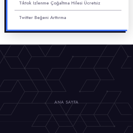
Tiktok Izlenme Çoğaltma Hilesi Ücretsiz
Twitter Beğeni Arttırma
ANA SAYFA