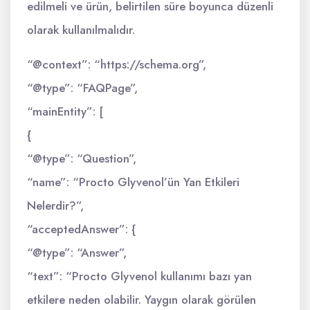
edilmeli ve ürün, belirtilen süre boyunca düzenli
olarak kullanılmalıdır.
“@context”: “https://schema.org”,
“@type”: “FAQPage”,
“mainEntity”: [
{
“@type”: “Question”,
“name”: “Procto Glyvenol’ün Yan Etkileri
Nelerdir?”,
“acceptedAnswer”: {
“@type”: “Answer”,
“text”: “Procto Glyvenol kullanımı bazı yan
etkilere neden olabilir. Yaygın olarak görülen