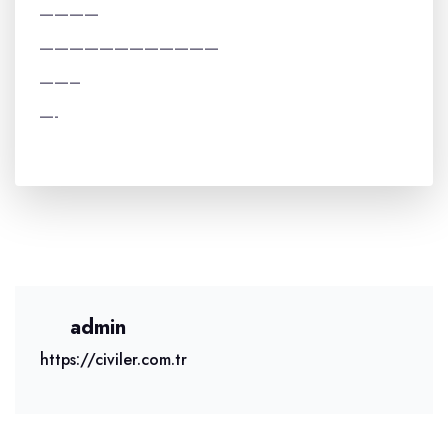
————
————————————
——–
—-
admin
https://civiler.com.tr