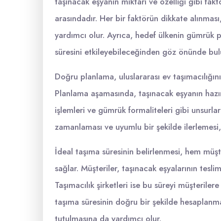
taşınacak eşyanın miktarı ve özelliği gibi fakt
arasındadır. Her bir faktörün dikkate alınmas
yardımcı olur. Ayrıca, hedef ülkenin gümrük pr
süresini etkileyebileceğinden göz önünde bul
Doğru planlama, uluslararası ev taşımacılığının
Planlama aşamasında, taşınacak eşyanın hazırl
işlemleri ve gümrük formaliteleri gibi unsurla
zamanlaması ve uyumlu bir şekilde ilerlemesi, 
İdeal taşıma süresinin belirlenmesi, hem müşt
sağlar. Müşteriler, taşınacak eşyalarının teslim
Taşımacılık şirketleri ise bu süreyi müşterilere 
taşıma süresinin doğru bir şekilde hesaplanmas
tutulmasına da yardımcı olur.