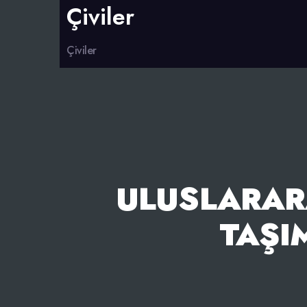
Çiviler
Çiviler
ULUSLARARA
TAŞI