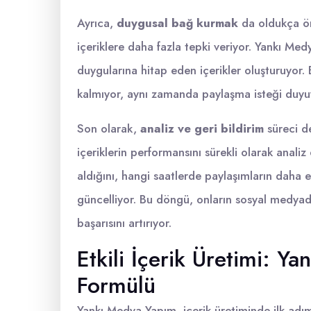
Ayrıca,
duygusal bağ kurmak
da oldukça ön
içeriklere daha fazla tepki veriyor. Yankı Medy
duygularına hitap eden içerikler oluşturuyor. B
kalmıyor, aynı zamanda paylaşma isteği duyu
Son olarak,
analiz ve geri bildirim
süreci d
içeriklerin performansını sürekli olarak analiz
aldığını, hangi saatlerde paylaşımların daha et
güncelliyor. Bu döngü, onların sosyal medyad
başarısını artırıyor.
Etkili İçerik Üretimi: Y
Formülü
Yankı Medya Yapım, içerik üretiminde ilk adım