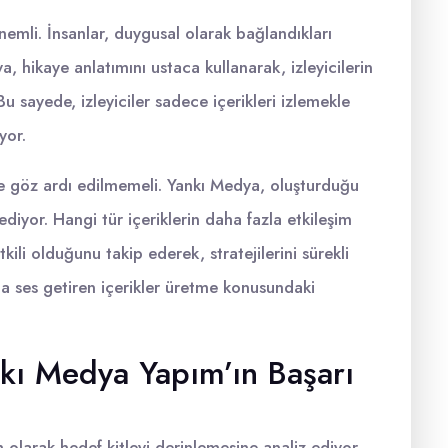
emli. İnsanlar, duygusal olarak bağlandıkları
a, hikaye anlatımını ustaca kullanarak, izleyicilerin
u sayede, izleyiciler sadece içerikleri izlemekle
yor.
e göz ardı edilmemeli. Yankı Medya, oluşturduğu
 ediyor. Hangi tür içeriklerin daha fazla etkileşim
kili olduğunu takip ederek, stratejilerini sürekli
a ses getiren içerikler üretme konusundaki
ankı Medya Yapım’ın Başarı
 olarak hedef kitleyi derinlemesine analiz ediyor.