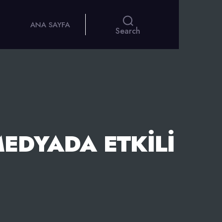
ANA SAYFA
Search
MEDYADA ETKILI