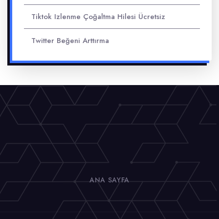
Tiktok Izlenme Çoğaltma Hilesi Ücretsiz
Twitter Beğeni Arttırma
ANA SAYFA