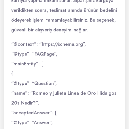
kartıyla yapma imkanı sunar. Siparişiniz kargoya
verildikten sonra, teslimat anında ürünün bedelini
ödeyerek işlemi tamamlayabilirsiniz. Bu seçenek,
güvenli bir alışveriş deneyimi sağlar.
“@context”: “https://schema.org”,
“@type”: “FAQPage”,
“mainEntity”: [
{
“@type”: “Question”,
“name”: “Romeo y Julieta Linea de Oro Hidalgos
20s Nedir?”,
“acceptedAnswer”: {
“@type”: “Answer”,