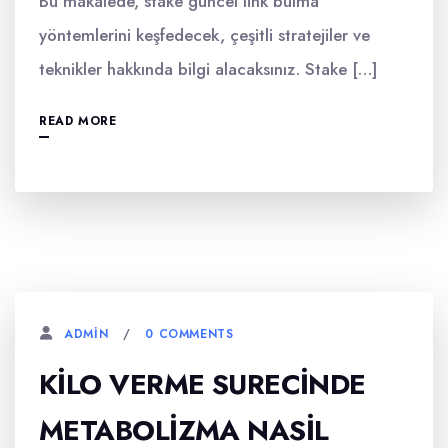
Bu makalede, stake güncel link bulma
yöntemlerini keşfedecek, çeşitli stratejiler ve
teknikler hakkında bilgi alacaksınız. Stake […]
READ MORE
0 COMMENTS
ADMIN
KILO VERME SURECINDE
METABOLIZMA NASIL