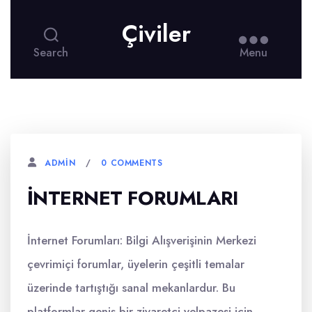
Çiviler
Search
Menu
0 COMMENTS
ADMIN
INTERNET FORUMLARI
İnternet Forumları: Bilgi Alışverişinin Merkezi
çevrimiçi forumlar, üyelerin çeşitli temalar
üzerinde tartıştığı sanal mekanlardur. Bu
platformlar geniş bir ziyaretçi yelpazesi için